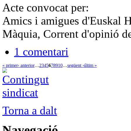
Acte convocat per:
Amics i amigues d'Euskal He
Màquia, Corrent d'opinió 
1 comentari
« primer
‹ anterior
…
2
3
4
5
6
7
8
9
10
…
següent ›
últim »
Torna a dalt
Navegació