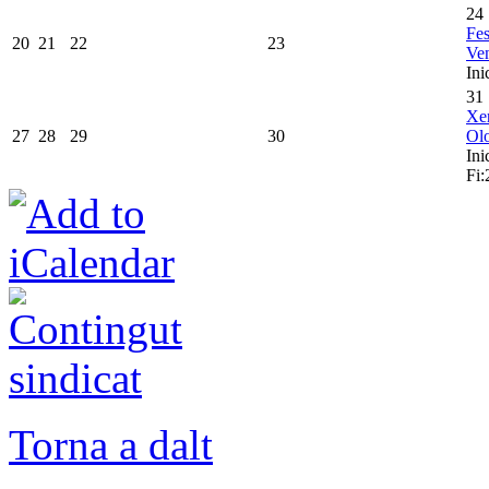
24
Fes
20
21
22
23
Ven
Ini
31
Xer
27
28
29
30
Olo
Ini
Fi:
Torna a dalt