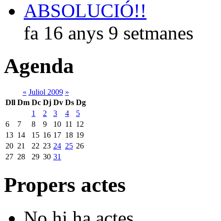
ABSOLUCIÓ!!
fa 16 anys 9 setmanes
Agenda
«
Juliol 2009
»
Dll
Dm
Dc
Dj
Dv
Ds
Dg
1
2
3
4
5
6
7
8
9
10
11
12
13
14
15
16
17
18
19
20
21
22
23
24
25
26
27
28
29
30
31
Propers actes
No hi ha actes