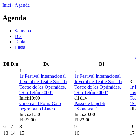
Inici
›
Agenda
Agenda
Setmana
Dia
Taula
Llista
Dll
Dm
Dc
Dj
1
2
1r Festival Internacional
1r Festival Internacional
Juvenil de Teatre Social i
Juvenil de Teatre Social i
3
Teatre de les Oprimides,
Teatre de les Oprimides,
1r 
“Sin Telón 2009”
“Sin Telón 2009”
Juv
Inici:10:00
all day
Tea
Cinema al Forn: Gato
Passi de la pel·li
“Si
negro, gato blanco
"Stonewall"
all
Inici:21:30
Inici:20:00
Fi:23:00
Fi:22:00
6
7
8
9
10
13
14
15
16
17