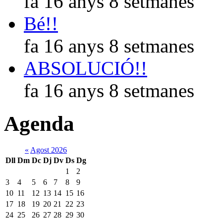
fa 16 anys 8 setmanes
Bé!!
fa 16 anys 8 setmanes
ABSOLUCIÓ!!
fa 16 anys 8 setmanes
Agenda
«
Agost 2026
Dll
Dm
Dc
Dj
Dv
Ds
Dg
1
2
3
4
5
6
7
8
9
10
11
12
13
14
15
16
17
18
19
20
21
22
23
24
25
26
27
28
29
30