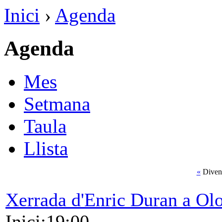
Inici
›
Agenda
Agenda
Mes
Setmana
Taula
Llista
«
Divend
Xerrada d'Enric Duran a Olo
Inici:19:00