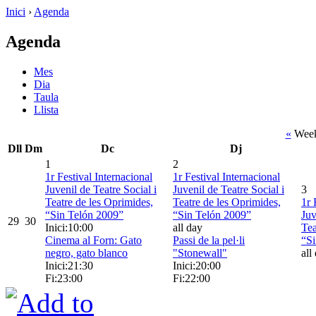
Inici
›
Agenda
Agenda
Mes
Dia
Taula
Llista
«
Week
Dll
Dm
Dc
Dj
1
2
1r Festival Internacional
1r Festival Internacional
Juvenil de Teatre Social i
Juvenil de Teatre Social i
3
Teatre de les Oprimides,
Teatre de les Oprimides,
1r 
“Sin Telón 2009”
“Sin Telón 2009”
Juv
29
30
Inici:10:00
all day
Tea
Cinema al Forn: Gato
Passi de la pel·li
“Si
negro, gato blanco
"Stonewall"
all
Inici:21:30
Inici:20:00
Fi:23:00
Fi:22:00