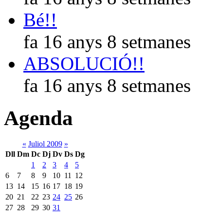
Bé!!
fa 16 anys 8 setmanes
ABSOLUCIÓ!!
fa 16 anys 8 setmanes
Agenda
«
Juliol 2009
»
Dll
Dm
Dc
Dj
Dv
Ds
Dg
1
2
3
4
5
6
7
8
9
10
11
12
13
14
15
16
17
18
19
20
21
22
23
24
25
26
27
28
29
30
31