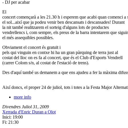
- DJ per acabar
El
concert començarà a les 21.30 h i esperem que acabi quan comenci a s
el sol...així que ja podeu venir ben descansats i descansades! Durant
la nit també realitzarem el sorteig d'alguns lots de productes
vendrellencs i, com sempre, els preus de la barra intentarem que sigui
el més assequibles possibles.
Obviament el concert és gratuït i
pels qui vinguin en contxe hi ha un gran pàrquing de terra just al
costat del lloc on es fa al concert, que és el Club d'Esports Vendrell
(carrer Colom s/n, al costat de l'estació de trens).
Des d'aquí també us demanem a que ens ajudeu a fer la màxima difuss
Així doncs, el proper 24 de juliol, tots i totes a la Festa Major Alternat
more info
Divendres
Juliol
31
,
2009
Xerrada d'Enric Duran a Olot
Inici: 19:00
Fi: 21:30