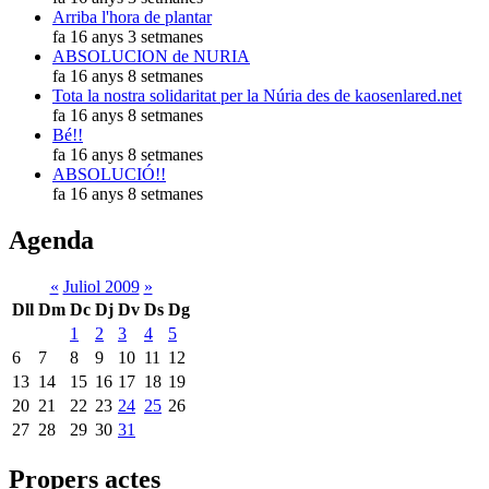
Arriba l'hora de plantar
fa 16 anys 3 setmanes
ABSOLUCION de NURIA
fa 16 anys 8 setmanes
Tota la nostra solidaritat per la Núria des de kaosenlared.net
fa 16 anys 8 setmanes
Bé!!
fa 16 anys 8 setmanes
ABSOLUCIÓ!!
fa 16 anys 8 setmanes
Agenda
«
Juliol 2009
»
Dll
Dm
Dc
Dj
Dv
Ds
Dg
1
2
3
4
5
6
7
8
9
10
11
12
13
14
15
16
17
18
19
20
21
22
23
24
25
26
27
28
29
30
31
Propers actes