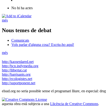
No hi ha actes
més
Nous temes de debat
Comunicats
Vols parlar d'alguna cosa? Escriu-ho aquí!
més
http://kaosenlared.net
http://bcn.indymedia.org
http://llibertat.cat
http://barrisants.org
http://ecologistes.net
http://suportponent.net
elsud.org no seria possible sense el programari lliure, en especial: d
aquesta obra està subjecta a una
Llicència de Creative Commons
.