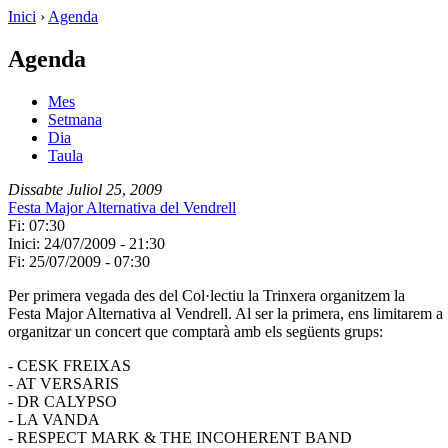
Inici
›
Agenda
Agenda
Mes
Setmana
Dia
Taula
Dissabte
Juliol
25
,
2009
Festa Major Alternativa del Vendrell
Fi: 07:30
Inici: 24/07/2009 - 21:30
Fi: 25/07/2009 - 07:30
Per primera vegada des del Col·lectiu la Trinxera organitzem la
Festa Major Alternativa al Vendrell. Al ser la primera, ens limitarem a
organitzar un concert que comptarà amb els següents grups:
- CESK FREIXAS
- AT VERSARIS
- DR CALYPSO
- LA VANDA
- RESPECT MARK & THE INCOHERENT BAND