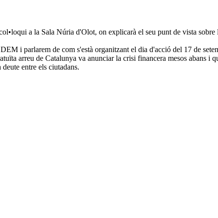
•loqui a la Sala Núria d'Olot, on explicarà el seu punt de vista sobre la 
ODEM i parlarem de com s'està organitzant el dia d'acció del 17 de sete
atuïta arreu de Catalunya va anunciar la crisi financera mesos abans 
 deute entre els ciutadans.