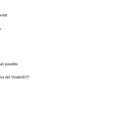
ortir
n
ió possible.
iva del Vendrell!!!!