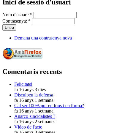
Inici de sessió d'usuari
Nom d'usuari:
*
Contrasenya:
*
Demana una contrasenya nova
Comentaris recents
Felicitats!
fa 16 anys 3 dies
Disculpeu la defensa
fa 16 anys 1 setmana
Cal ser 100% pur en fons i en forma?
fa 16 anys 1 setmana
Anarco-sincidalistes ?
fa 16 anys 2 setmanes
Vídeo de l'acte
fa 16 anys 3 setmanes