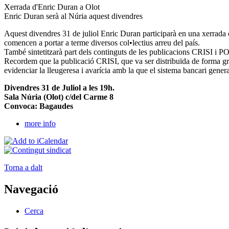
Xerrada d'Enric Duran a Olot
Enric Duran serà al Núria aquest divendres
Aquest divendres 31 de juliol Enric Duran participarà en una xerrada col
comencen a portar a terme diversos col•lectius arreu del país.
També sintetitzarà part dels continguts de les publicacions CRISI i P
Recordem que la publicació CRISI, que va ser distribuïda de forma gr
evidenciar la lleugeresa i avarícia amb la que el sistema bancari genera
Divendres 31 de Juliol a les 19h.
Sala Núria (Olot) c/del Carme 8
Convoca: Bagaudes
more info
Torna a dalt
Navegació
Cerca