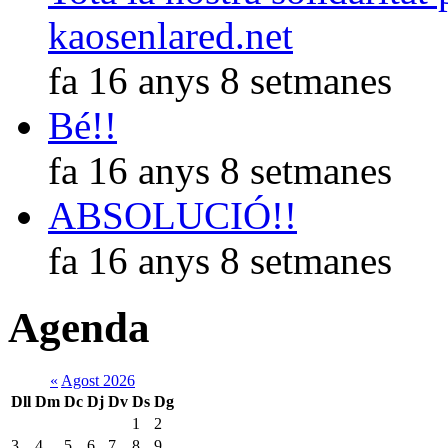
kaosenlared.net
fa 16 anys 8 setmanes
Bé!!
fa 16 anys 8 setmanes
ABSOLUCIÓ!!
fa 16 anys 8 setmanes
Agenda
«
Agost 2026
Dll
Dm
Dc
Dj
Dv
Ds
Dg
1
2
3
4
5
6
7
8
9