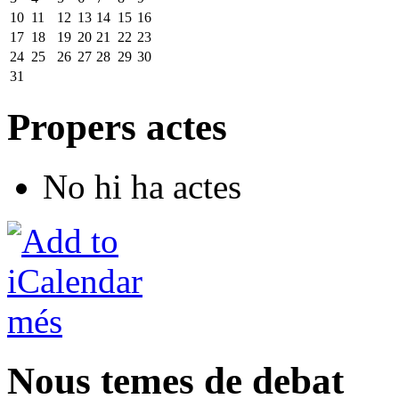
10
11
12
13
14
15
16
17
18
19
20
21
22
23
24
25
26
27
28
29
30
31
Propers actes
No hi ha actes
més
Nous temes de debat