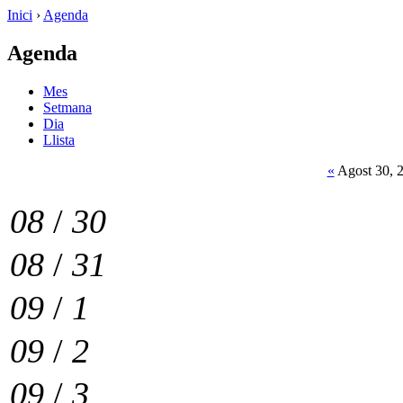
Inici
›
Agenda
Agenda
Mes
Setmana
Dia
Llista
«
Agost 30, 
08
/
30
08
/
31
09
/
1
09
/
2
09
/
3