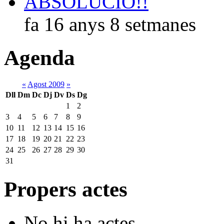
ABSOLUCIÓ!!
fa 16 anys 8 setmanes
Agenda
«
Agost 2009
»
Dll
Dm
Dc
Dj
Dv
Ds
Dg
1
2
3
4
5
6
7
8
9
10
11
12
13
14
15
16
17
18
19
20
21
22
23
24
25
26
27
28
29
30
31
Propers actes
No hi ha actes