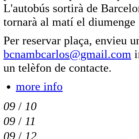
L'autobús sortirà de Barcelon
tornarà al matí el diumenge 
Per reservar plaça, envieu u
bcnambcarlos@gmail.com
i
un telèfon de contacte.
more info
09
/
10
09
/
11
09
/
12