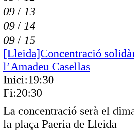
09
/
13
09
/
14
09
/
15
[Lleida]Concentració solidàr
l’Amadeu Casellas
Inici:19:30
Fi:20:30
La concentració serà el dima
la plaça Paeria de Lleida