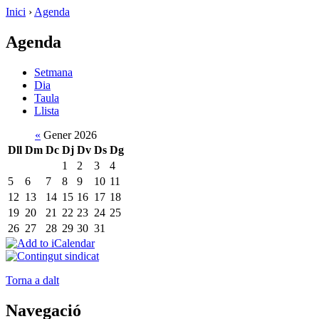
Inici
›
Agenda
Agenda
Setmana
Dia
Taula
Llista
«
Gener 2026
Dll
Dm
Dc
Dj
Dv
Ds
Dg
1
2
3
4
5
6
7
8
9
10
11
12
13
14
15
16
17
18
19
20
21
22
23
24
25
26
27
28
29
30
31
Torna a dalt
Navegació