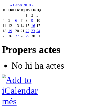
«
Gener 2010
»
Dll
Dm
Dc
Dj
Dv
Ds
Dg
1
2
3
4
5
6
7
8
9
10
11
12
13
14
15
16
17
18
19
20
21
22
23
24
25
26
27
28
29
30
31
Propers actes
No hi ha actes
més