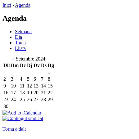
Inici
›
Agenda
Agenda
Setmana
Dia
Taula
Llista
«
Setembre 2024
Dll
Dm
Dc
Dj
Dv
Ds
Dg
1
2
3
4
5
6
7
8
9
10
11
12
13
14
15
16
17
18
19
20
21
22
23
24
25
26
27
28
29
30
Torna a dalt