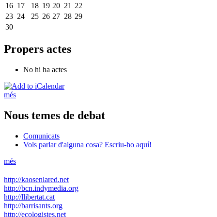
16
17
18
19
20
21
22
23
24
25
26
27
28
29
30
Propers actes
No hi ha actes
més
Nous temes de debat
Comunicats
Vols parlar d'alguna cosa? Escriu-ho aquí!
més
http://kaosenlared.net
http://bcn.indymedia.org
http://llibertat.cat
http://barrisants.org
http://ecologistes.net