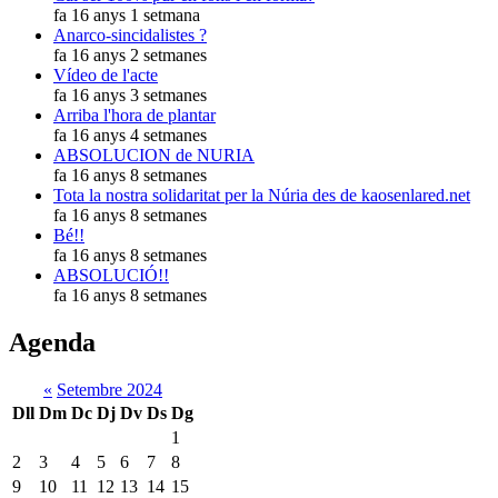
fa 16 anys 1 setmana
Anarco-sincidalistes ?
fa 16 anys 2 setmanes
Vídeo de l'acte
fa 16 anys 3 setmanes
Arriba l'hora de plantar
fa 16 anys 4 setmanes
ABSOLUCION de NURIA
fa 16 anys 8 setmanes
Tota la nostra solidaritat per la Núria des de kaosenlared.net
fa 16 anys 8 setmanes
Bé!!
fa 16 anys 8 setmanes
ABSOLUCIÓ!!
fa 16 anys 8 setmanes
Agenda
«
Setembre 2024
Dll
Dm
Dc
Dj
Dv
Ds
Dg
1
2
3
4
5
6
7
8
9
10
11
12
13
14
15