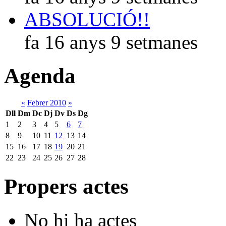
ABSOLUCIÓ!!
fa 16 anys 9 setmanes
Agenda
«
Febrer 2010
»
Dll
Dm
Dc
Dj
Dv
Ds
Dg
1
2
3
4
5
6
7
8
9
10
11
12
13
14
15
16
17
18
19
20
21
22
23
24
25
26
27
28
Propers actes
No hi ha actes