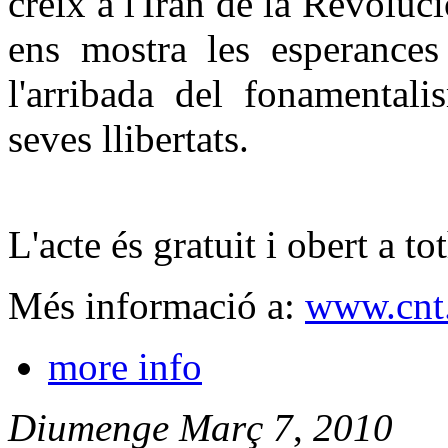
creix a l'Iran de la Revoluci
ens mostra les esperance
l'arribada del fonamentali
seves llibertats.
L'acte és gratuit i obert a t
Més informació a:
www.cnt.
more info
Diumenge
Març
7
,
2010